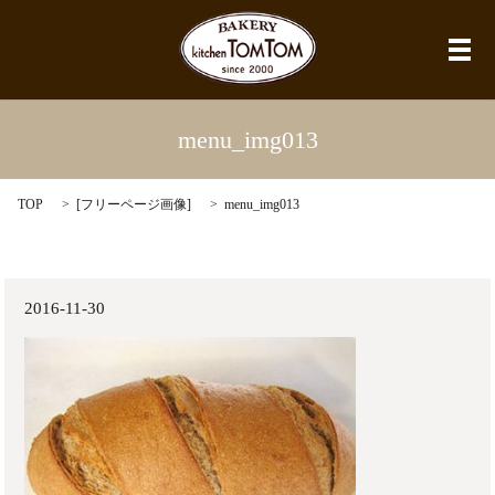
メ
menu_img013
TOP
[
フリーページ画像
]
menu_img013
2016-11-30