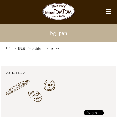
メ
bg_pan
TOP
[
共通パーツ画像
]
bg_pan
2016-11-22