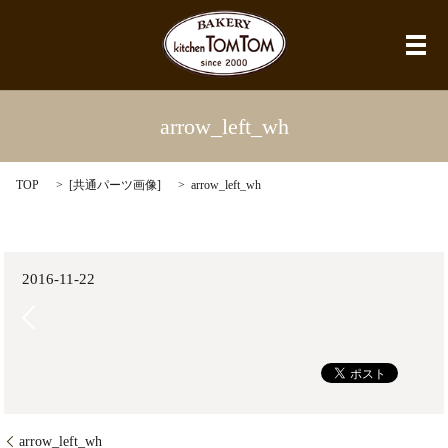
メ
arrow_left_wh
TOP
[
共通パーツ画像
]
arrow_left_wh
2016-11-22
arrow_left_wh