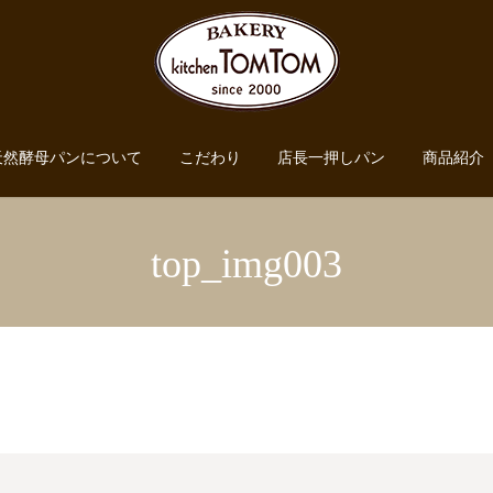
天然酵母パンについて
こだわり
店長一押しパン
商品紹介
top_img003