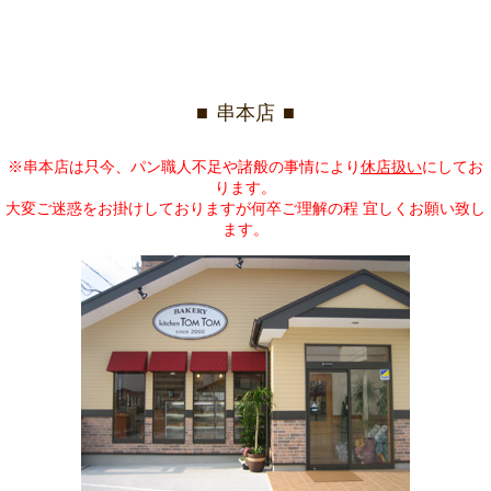
串本店
※串本店は只今、パン職人不足や諸般の事情により
休店扱い
にしてお
ります。
大変ご迷惑をお掛けしておりますが何卒ご理解の程 宜しくお願い致し
ます。